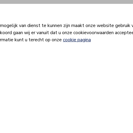
Locatie
Aanbod
Het Plan
Nieuws & blog
ogelijk van dienst te kunnen zijn maakt onze website gebruik v
koord gaan wij er vanuit dat u onze cookievoorwaarden acceptee
ormatie kunt u terecht op onze
cookie pagina