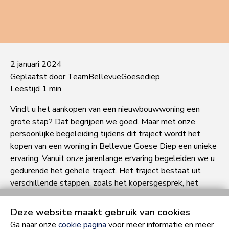
2 januari 2024
Geplaatst door TeamBellevueGoesediep
Leestijd 1 min
Vindt u het aankopen van een nieuwbouwwoning een
grote stap? Dat begrijpen we goed. Maar met onze
persoonlijke begeleiding tijdens dit traject wordt het
kopen van een woning in Bellevue Goese Diep een unieke
ervaring. Vanuit onze jarenlange ervaring begeleiden we u
gedurende het gehele traject. Het traject bestaat uit
verschillende stappen, zoals het kopersgesprek, het
kiezen van de mogelijke opties en natuurlijk de oplevering
van uw droomhuis.
Deze website maakt gebruik van cookies
Ga naar onze
cookie pagina
voor meer informatie en meer
Het kopersgesprek bij Bouwgroep Peters