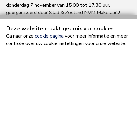
donderdag 7 november van 15.00 tot 17.30 uur,
georganiseerd door Stad & Zeeland NVM Makelaars!
Waarom u erbij wilt zijn
Deze website maakt gebruik van cookies
Ga naar onze
cookie pagina
voor meer informatie en meer
Tijdens het Wooncafé staat het makelaarsteam van Stad
controle over uw cookie instellingen voor onze website.
& Zeeland voor u klaar om een helder overzicht te geven
van de mogelijkheden in de laatste fase van het
nieuwbouwproject Bellevue Goese Diep. Of u nu
geïnteresseerd bent in een appartement of het
allerlaatste herenhuis – onze makelaars adviseren u
persoonlijk en passend bij uw woonwensen en
toekomstplannen.
Wat kunt u verwachten?
Inzicht in wonen aan het water: Ontdek wat het wonen in
een appartement of herenhuis in Bellevue Goese Diep zo