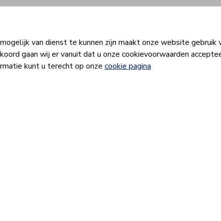
Locatie
Aanbod
Het Plan
Nieuws & blog
ogelijk van dienst te kunnen zijn maakt onze website gebruik v
koord gaan wij er vanuit dat u onze cookievoorwaarden acceptee
ormatie kunt u terecht op onze
cookie pagina