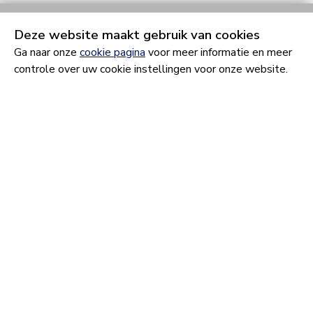
Sportpark Het Schenge ligt op slechts enkele minuten
Deze website maakt gebruik van cookies
rijden van de wijk en is dichtbij voor sport en ontspanning.
Ga naar onze
cookie pagina
voor meer informatie en meer
Zo vindt u hier diverse sportclubs en verenigingen,
controle over uw cookie instellingen voor onze website.
waaronder een voetbalvereniging, tennisclub en
hockyclub.
Partners die meewerken aan
Bellevue
Goese Diep