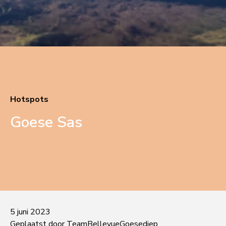
Hotspots
Goese Sas
5 juni 2023
Geplaatst door TeamBellevueGoesediep