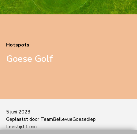
Hotspots
Goese Golf
5 juni 2023
Geplaatst door TeamBellevueGoesediep
Leestijd 1 min