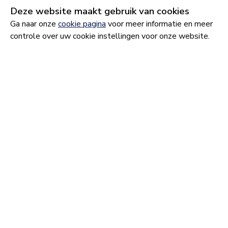
De Goese Golf is een uitdagende 18 holes golfbaan, op
Deze website maakt gebruik van cookies
nog geen kilometer afstand van Nationaal Park
Ga naar onze
cookie pagina
voor meer informatie en meer
Oosterschelde.
controle over uw cookie instellingen voor onze website.
Partners die meewerken aan
Bellevue
Goese Diep