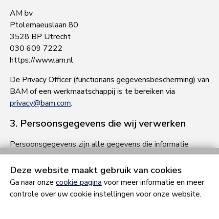
AM bv
Ptolemaeuslaan 80
3528 BP Utrecht
030 609 7222
https://www.am.nl
De Privacy Officer (functionaris gegevensbescherming) van
BAM of een werkmaatschappij is te bereiken via
privacy@bam.com
.
3. Persoonsgegevens die wij verwerken
Persoonsgegevens zijn alle gegevens die informatie
kunnen verschaffen over een identificeerbare natuurlijke
persoon. AM verwerkt uw persoonsgegevens doordat u
Deze website maakt gebruik van cookies
gebruik maakt van onze diensten en/of omdat u deze zelf
Ga naar onze
cookie pagina
voor meer informatie en meer
aan ons verstrekt.
controle over uw cookie instellingen voor onze website.
Hieronder vindt u een overzicht van de persoonsgegevens